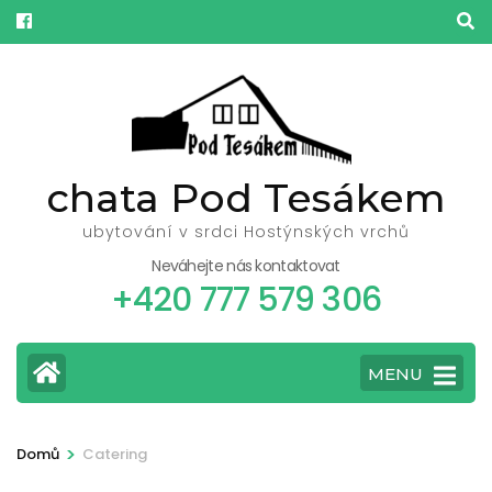
Přeskočit
na
obsah
(stiskněte
Enter)
chata Pod Tesákem
ubytování v srdci Hostýnských vrchů
Neváhejte nás kontaktovat
+420 777 579 306
MENU
>
Domů
Catering