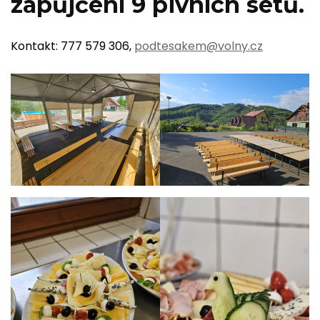
zapůjčení 9 pivních setů.
Kontakt: 777 579 306,
podtesakem@volny.cz